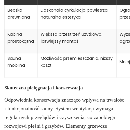
Beczka
Doskonała cyrkulacja powietrza,
Ogra
drewniana
naturalna estetyka
prze
Kabina
Większa przestrzeń użytkowa,
Wyżs
prostokątna
łatwiejszy montaż
ogrz
Sauna
Możliwość przemieszczania, niższy
Mnie
mobilna
koszt
Skuteczna pielęgnacja i konserwacja
Odpowiednia konserwacja znacząco wpływa na trwałość
i funkcjonalność sauny. System wentylacji wymaga
regularnych przeglądów i czyszczenia, co zapobiega
rozwojowi pleśni i grzybów. Elementy grzewcze