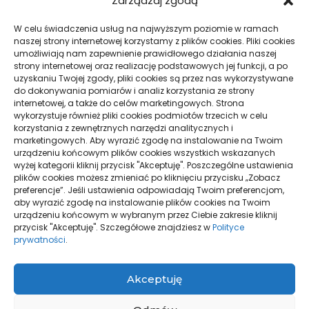
Zarządzaj zgodą
05/02/2026
skuteczność
W celu świadczenia usług na najwyższym poziomie w ramach
16/09/2025
naszej strony internetowej korzystamy z plików cookies. Pliki cookies
umożliwiają nam zapewnienie prawidłowego działania naszej
strony internetowej oraz realizację podstawowych jej funkcji, a po
uzyskaniu Twojej zgody, pliki cookies są przez nas wykorzystywane
do dokonywania pomiarów i analiz korzystania ze strony
internetowej, a także do celów marketingowych. Strona
wykorzystuje również pliki cookies podmiotów trzecich w celu
korzystania z zewnętrznych narzędzi analitycznych i
marketingowych. Aby wyrazić zgodę na instalowanie na Twoim
Porady urodowe
Porady urodowe
urządzeniu końcowym plików cookies wszystkich wskazanych
wyżej kategorii kliknij przycisk "Akceptuję". Poszczególne ustawienia
Złota godzina dla skóry –
Stylizacja paznokci – trendy
plików cookies możesz zmieniać po kliknięciu przycisku „Zobacz
pielęgnacja między latem a
i tajemnice profesjonalnego
preferencje”. Jeśli ustawienia odpowiadają Twoim preferencjom,
jesienią
manicure
aby wyrazić zgodę na instalowanie plików cookies na Twoim
urządzeniu końcowym w wybranym przez Ciebie zakresie kliknij
12/08/2025
08/07/2025
przycisk "Akceptuję". Szczegółowe znajdziesz w
Polityce
prywatności
.
Wczytaj więcej
Akceptuję