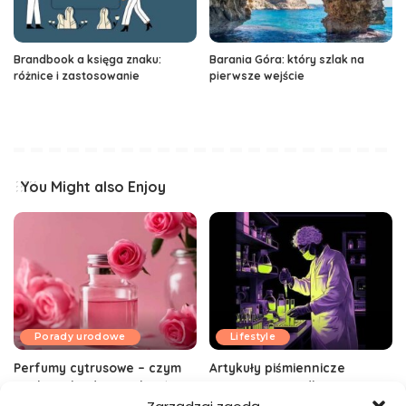
Brandbook a księga znaku:
Barania Góra: który szlak na
różnice i zastosowanie
pierwsze wejście
You Might also Enjoy
Porady urodowe
Lifestyle
Perfumy cytrusowe – czym
Artykuły piśmiennicze
pachną i kiedy je wybrać
ergonomiczne dla
leworęcznych – komfort i