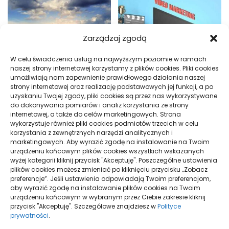
Zarządzaj zgodą
W celu świadczenia usług na najwyższym poziomie w ramach
naszej strony internetowej korzystamy z plików cookies. Pliki cookies
umożliwiają nam zapewnienie prawidłowego działania naszej
Jak obliczyć ograniczenie
Sklep przed Google Ads i Meta
strony internetowej oraz realizację podstawowych jej funkcji, a po
prowizji Booking.com
Ads: wymagania
uzyskaniu Twojej zgody, pliki cookies są przez nas wykorzystywane
do dokonywania pomiarów i analiz korzystania ze strony
internetowej, a także do celów marketingowych. Strona
wykorzystuje również pliki cookies podmiotów trzecich w celu
korzystania z zewnętrznych narzędzi analitycznych i
marketingowych. Aby wyrazić zgodę na instalowanie na Twoim
urządzeniu końcowym plików cookies wszystkich wskazanych
wyżej kategorii kliknij przycisk "Akceptuję". Poszczególne ustawienia
plików cookies możesz zmieniać po kliknięciu przycisku „Zobacz
preferencje”. Jeśli ustawienia odpowiadają Twoim preferencjom,
aby wyrazić zgodę na instalowanie plików cookies na Twoim
Brandbook a księga znaku:
Barania Góra: który szlak na
urządzeniu końcowym w wybranym przez Ciebie zakresie kliknij
różnice i zastosowanie
pierwsze wejście
przycisk "Akceptuję". Szczegółowe znajdziesz w
Polityce
prywatności
.