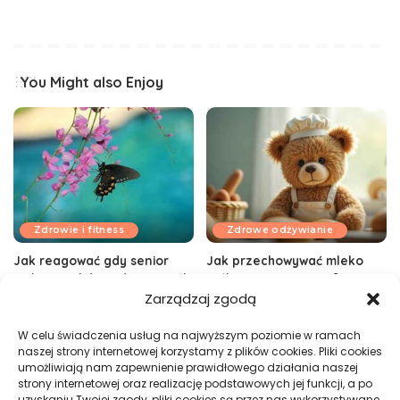
You Might also Enjoy
Zdrowie i fitness
Zdrowe odżywianie
Jak reagować gdy senior
Jak przechowywać mleko
unika posiłków w domu opieki
roślinne po otwarciu? 3–5
– skuteczne wsparcie
dni, objawy
Zarządzaj zgodą
02/12/2025
13/10/2025
W celu świadczenia usług na najwyższym poziomie w ramach
naszej strony internetowej korzystamy z plików cookies. Pliki cookies
umożliwiają nam zapewnienie prawidłowego działania naszej
strony internetowej oraz realizację podstawowych jej funkcji, a po
uzyskaniu Twojej zgody, pliki cookies są przez nas wykorzystywane