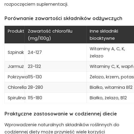
rozpoczęciem suplementacji.
Porównanie zawartości składników odżywczych
Produkt
Zawartość chlorofilu
Inne składniki
(mg/100g)
bioaktywne
Witaminy A, C, K,
Szpinak
24-127
żelazo
Jarmuż
23-132
Witaminy C, K, wapń
Pokrzywa
115-130
Żelazo, krzem, potas
Chlorella
28-280
Białko, witamina B12
Spirulina
115-180
Białko, żelazo, B12
Praktyczne zastosowanie w codziennej diecie
Wprowadzenie naturalnych składników roślinnych do
codziennej diety może przynieść wiele korzyści