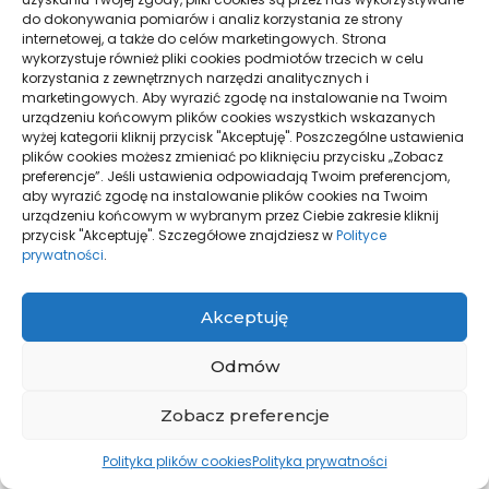
do dokonywania pomiarów i analiz korzystania ze strony
internetowej, a także do celów marketingowych. Strona
wykorzystuje również pliki cookies podmiotów trzecich w celu
korzystania z zewnętrznych narzędzi analitycznych i
Zdrowe odżywianie
Suplementy diety
marketingowych. Aby wyrazić zgodę na instalowanie na Twoim
urządzeniu końcowym plików cookies wszystkich wskazanych
Jak się pozbyć wody z
Marihuana lecznicza od
wyżej kategorii kliknij przycisk "Akceptuję". Poszczególne ustawienia
organizmu – 7 skutecznych
starożytności po
plików cookies możesz zmieniać po kliknięciu przycisku „Zobacz
sposobów, które zadziałają
współczesność
preferencje”. Jeśli ustawienia odpowiadają Twoim preferencjom,
od zaraz
20/02/2025
aby wyrazić zgodę na instalowanie plików cookies na Twoim
urządzeniu końcowym w wybranym przez Ciebie zakresie kliknij
04/03/2025
przycisk "Akceptuję". Szczegółowe znajdziesz w
Polityce
prywatności
.
Wczytaj więcej
Akceptuję
Odmów
Zobacz preferencje
Polityka plików cookies
Polityka prywatności
© Wszelkie prawa zastrzeżone