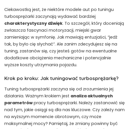
Ciekawostką jest, że niektóre modele aut po tuningu
turbosprężarki zaczynają wydawać bardziej
charakterystyczny dźwięk
. To szczegół, który doceniają
zwłaszcza fascynaci motoryzacji, miejski gwar⁣
zamieniając w ‌symfonię. Jak mawiają ‍entuzjaści, “jedź
tak, by było cię ‌słychać”. Ale zanim zdecydujesz się na ​
tuning, zastanów się, czy jesteś gotów na ewentualne
dodatkowe obciążenia mechaniczne i ‍potencjalnie
wyższe koszty utrzymania pojazdu.
Krok po‍ kroku: Jak‍ tuningować turbosprężarkę?
Tuning turbosprężarki zaczyna ‌się od zrozumienia​ jej
działania. Ważnym‌ krokiem jest
analiza aktualnych
parametrów
pracy turbosprężarki. Należy zastanowić się
nad tym, jakie osiągi są dla nas kluczowe. Czy zależy nam‍
na wyższym momencie obrotowym, czy może
maksymalnej mocy? Pamiętaj, że zmiany powinny być