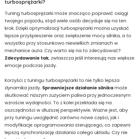
turbosprężarki?
Tuning turbosprężarki może znacząco poprawić osiągi
twojego pojazdu, ‌stąd wiele osób decyduje się na ten
⁣krok. Dzięki optymalizacji turbosprężarki można uzyskać
lepsze przyśpieszenie oraz zwiększenie mocy silnika, a to
wszystko przy stosunkowo ​niewielkich zmianach w
mechanice auta. Czy warto​ się na to zdecydować?
Zdecydowanie tak
, zwłaszcza⁤ jeśli⁢ interesują nas większe
emocje podczas jazdy.
Korzyści z tuningu turbosprężarki to nie tylko lepsza
dynamika ‌jazdy.
Sprawniejsze⁢ działanie silnika
może
skutkować niższym zużyciem paliwa przy jednoczesnym
wzroście wydajności.⁤ To z kolei przekłada się na
oszczędności w dłuższej perspektywie. Ważne jest, aby
przy‌ tuningu uwzględnić zarówno nowe części, jak ‍i⁣
modyfikacje oprogramowania⁤ sterującego, co zapewni
‌lepszą synchronizację działania całego układu. Czy nie