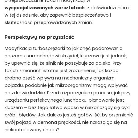
przeprowadzanie takich ‌modyfikacji w
wyspecjalizowanych warsztatach
⁢ z doświadczeniem
w⁤ tej ‌dziedzinie, aby ⁢zapewnić bezpieczeństwo i
skuteczność⁢ przeprowadzonych zmian.
Perspektywy na przyszłość
Modyfikacja turbosprężarki to ‌jak chęć podarowania
naszemu samochodowi skrzydeł; kluczowe jest jednak,
by upewnić się, że silnik nie poszybuje⁤ za daleko. ​Przy⁤
takich zmianach istotne jest zrozumienie, jak każda
drobna część wpływa na mechaniczny organizm
pojazdu, podobnie⁢ jak mikroorganizmy mogą wpływać
na zdrowie ludzkie. Przed rozpoczęciem procesu, jak przy
urządzaniu
perfekcyjnego⁤ lunchboxu
, planowanie jest
kluczem – bez tego łatwo wpaść w niekończący się cykl‍
prób i błędów. Jak‍ daleko jesteś gotów iść, by przemienić
‌swój pojazd w demona prędkości, nie narażając się na
niekontrolowany chaos?