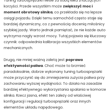
Tuning turbosprężarki niesie za sobą kilka znaczących
korzyści.​ Przede wszystkim może
zwiększyć moc i
moment obrotowy silnika
, co przekłada się na lepsze
osiągi pojazdu. Dzięki temu samochód często staje się
bardziej dynamiczny, ‌co z pewnością docenią miłośnicy
szybkiej jazdy. Warto jednak ‌pamiętać, że nie każde auto
wytrzyma nagły wzrost mocy. ⁣Tutaj pojawia się kluczowy
czynnik: odpowiednia kalibracja wszystkich elementów
mechanicznych.
Drugą, nie mniej ważną zaletą jest
poprawa
efektywności paliwa
. Choć może ‌to brzmieć
paradoksalnie, dobrze wykonany tuning turbosprężarki ​
może ⁤przyczynić się do zmniejszenia zużycia paliwa przy
‍zachowaniu wyższej​ wydajności. To‍ działa na zasadzie
bardziej‍ efektywnego wykorzystania spalania w komorze
silnika. Rzecz jasna, ‌efekt ten zależy od właściwej
konfiguracji i regulacji turbosprężarki oraz innych
elementów ​układu napędowego.