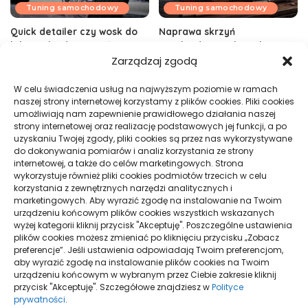
Tuning samochodowy
Tuning samochodowy
Quick detailer czy wosk do
Naprawa skrzyń
lakieru: kiedy używać
przekładniowych – jak
przywrócić sprawność
Zarządzaj zgodą
18/05/2026
przekładni w pojeździe
W celu świadczenia usług na najwyższym poziomie w ramach
05/05/2025
naszej strony internetowej korzystamy z plików cookies. Pliki cookies
umożliwiają nam zapewnienie prawidłowego działania naszej
strony internetowej oraz realizację podstawowych jej funkcji, a po
uzyskaniu Twojej zgody, pliki cookies są przez nas wykorzystywane
do dokonywania pomiarów i analiz korzystania ze strony
internetowej, a także do celów marketingowych. Strona
wykorzystuje również pliki cookies podmiotów trzecich w celu
korzystania z zewnętrznych narzędzi analitycznych i
marketingowych. Aby wyrazić zgodę na instalowanie na Twoim
Tuning samochodowy
Tuning samochodowy
urządzeniu końcowym plików cookies wszystkich wskazanych
wyżej kategorii kliknij przycisk "Akceptuję". Poszczególne ustawienia
Tuning układu dolotowego:
Przyciemnianie szyb w
plików cookies możesz zmieniać po kliknięciu przycisku „Zobacz
Jak zwiększyć moc silnika
samochodzie: Co mówi prawo
preferencje”. Jeśli ustawienia odpowiadają Twoim preferencjom,
i jak to zrobić?
17/01/2025
aby wyrazić zgodę na instalowanie plików cookies na Twoim
urządzeniu końcowym w wybranym przez Ciebie zakresie kliknij
16/01/2025
przycisk "Akceptuję". Szczegółowe znajdziesz w
Polityce
prywatności
.
Wczytaj więcej