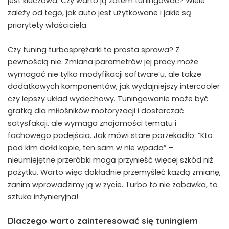
jest ‍kluczowa. Czy warto ją zatem tuningować? Wiele
zależy od tego, jak auto jest użytkowane i jakie są
‍priorytety właściciela.
Czy ⁢tuning turbosprężarki to prosta sprawa? Z
pewnością nie. Zmiana parametrów jej pracy może
wymagać nie tylko modyfikacji ⁤software’u, ale także
dodatkowych komponentów, jak wydajniejszy intercooler
‍czy‍ lepszy układ‍ wydechowy. Tuningowanie ‍może⁤ być
gratką dla miłośników motoryzacji i dostarczać⁢
satysfakcji, ale wymaga ⁤znajomości tematu i
⁣fachowego podejścia. Jak mówi stare porzekadło: “Kto
pod ⁤kim dołki kopie, ten sam w nie‌ wpada” –
‍nieumiejętne przeróbki mogą przynieść więcej szkód niż
pożytku. Warto więc‌ dokładnie przemyśleć każdą zmianę,
zanim wprowadzimy ją w życie. Turbo to nie zabawka, to
sztuka inżynieryjna!
Dlaczego ‍warto zainteresować się tuningiem