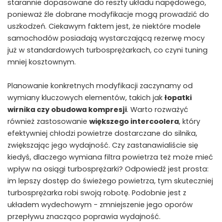
starannie dopasowane do reszty układu napędowego,
ponieważ⁢ źle dobrane modyfikacje‍ mogą prowadzić ‍do
uszkodzeń. Ciekawym faktem jest, że niektóre modele
samochodów posiadają wystarczającą rezerwę mocy
już w standardowych turbosprężarkach, co czyni tuning
mniej kosztownym.
Planowanie konkretnych modyfikacji ‌zaczynamy od
wymiany kluczowych elementów, takich jak
łopatki
wirnika czy obudowa kompresji
. Warto rozważyć⁢
również zastosowanie
większego intercoolera
, który
efektywniej chłodzi powietrze dostarczane do silnika,
zwiększając jego wydajność. Czy zastanawialiście się
kiedyś, dlaczego wymiana⁢ filtra powietrza też może mieć
wpływ na ⁤osiągi turbosprężarki? Odpowiedź jest prosta:
im lepszy dostęp⁤ do świeżego powietrza, ⁢tym skuteczniej
turbosprężarka robi swoją robotę. Podobnie jest ⁣z
układem wydechowym ⁣- ⁢zmniejszenie jego oporów
przepływu znacząco poprawia wydajność.