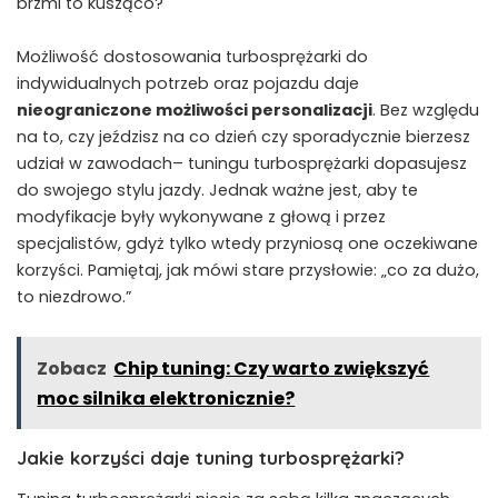
brzmi to kusząco?
Możliwość dostosowania turbosprężarki do
indywidualnych potrzeb oraz pojazdu daje
nieograniczone możliwości⁢ personalizacji
. Bez względu
na to, czy jeździsz na co dzień czy sporadycznie​ bierzesz
udział w zawodach– tuningu turbosprężarki dopasujesz
do swojego ‍stylu jazdy. Jednak ważne jest, aby te
modyfikacje ⁣były wykonywane z głową i przez
specjalistów, gdyż tylko wtedy przyniosą⁣ one⁤ oczekiwane
korzyści. Pamiętaj, jak mówi stare przysłowie: „co za dużo,
to niezdrowo.”
Zobacz
Chip tuning: Czy warto zwiększyć
moc silnika elektronicznie?
Jakie korzyści daje tuning turbosprężarki?