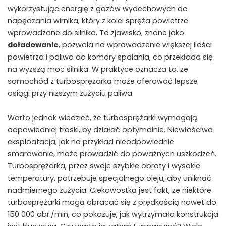
wykorzystując ‌energię z gazów wydechowych do
napędzania wirnika, który z kolei spręża powietrze
wprowadzane⁣ do silnika. To zjawisko, znane jako
doładowanie
, pozwala na wprowadzenie większej ilości⁢
powietrza ‍i paliwa do komory spalania, co przekłada się
na wyższą moc silnika. W praktyce oznacza to, że
samochód ‍z turbosprężarką może oferować​ lepsze
⁢osiągi przy niższym zużyciu paliwa.
Warto jednak wiedzieć, że turbosprężarki wymagają
odpowiedniej troski, by działać optymalnie. Niewłaściwa
eksploatacja, jak na przykład nieodpowiednie
smarowanie, może prowadzić do poważnych uszkodzeń.
Turbosprężarka, przez swoje szybkie⁢ obroty i wysokie
temperatury, potrzebuje specjalnego oleju, aby uniknąć
nadmiernego zużycia. Ciekawostką jest fakt, że niektóre
turbosprężarki mogą obracać ​się z prędkością nawet do
150 000 obr./min, co ⁢pokazuje, jak wytrzymała konstrukcja