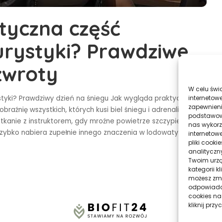
tyczna część
urystyki? Prawdziwe
zwroty
W celu świ
internetowe
tyki? Prawdziwy dzień na śniegu Jak wygląda praktyczna
zapewnieni
raźnię wszystkich, których kusi biel śniegu i adrenalina
podstawowyc
kanie z instruktorem, gdy mroźne powietrze szczypie w
nas wykorz
i szybko nabiera zupełnie innego znaczenia w lodowatym
...
internetow
pliki cook
analityczn
Twoim urzą
kategorii k
możesz zmie
odpowiadaj
cookies na
kliknij prz