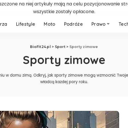
zczone na niej artykuły mają na celu pozycjonowanie st
wszystkie zostały opłacone.
rza
Lifestyle
Moto
Podróże
Prawo
Tec
BioFit24.pl
>
Sport
>
Sporty zimowe
Sporty zimowe
niu w domu zimą. Odkryj, jak sporty zimowe mogą wzmocnić Twoje c
władcą każdej pory roku.