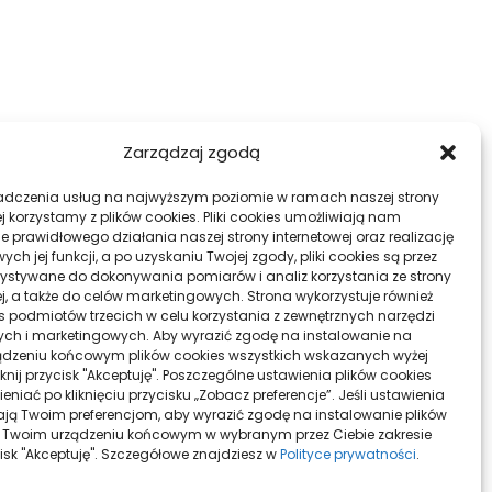
Zarządzaj zgodą
adczenia usług na najwyższym poziomie w ramach naszej strony
j korzystamy z plików cookies. Pliki cookies umożliwiają nam
e prawidłowego działania naszej strony internetowej oraz realizację
h jej funkcji, a po uzyskaniu Twojej zgody, pliki cookies są przez
ystywane do dokonywania pomiarów i analiz korzystania ze strony
ej, a także do celów marketingowych. Strona wykorzystuje również
ies podmiotów trzecich w celu korzystania z zewnętrznych narzędzi
ych i marketingowych. Aby wyrazić zgodę na instalowanie na
dzeniu końcowym plików cookies wszystkich wskazanych wyżej
liknij przycisk "Akceptuję". Poszczególne ustawienia plików cookies
niać po kliknięciu przycisku „Zobacz preferencje”. Jeśli ustawienia
ą Twoim preferencjom, aby wyrazić zgodę na instalowanie plików
 Twoim urządzeniu końcowym w wybranym przez Ciebie zakresie
ycisk "Akceptuję". Szczegółowe znajdziesz w
Polityce prywatności
.