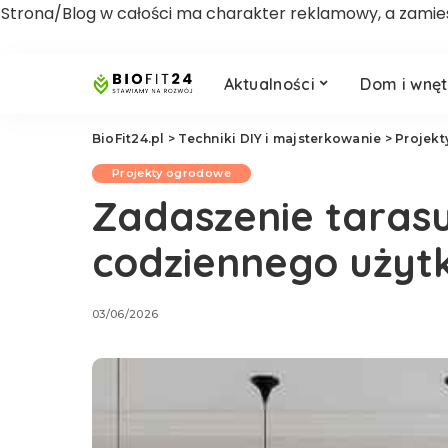
Strona/Blog w całości ma charakter reklamowy, a zamies
Aktualności
Dom i wnęt
BioFit24.pl
>
Techniki DIY i majsterkowanie
>
Projek
Projekty ogrodowe
Zadaszenie tarasu
codziennego użyt
03/06/2026