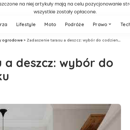
zczone na niej artykuły mają na celu pozycjonowanie st
wszystkie zostały opłacone.
rza
Lifestyle
Moto
Podróże
Prawo
Tec
ty ogrodowe
>
Zadaszenie tarasu a deszcz: wybór do codziennego użytku
 a deszcz: wybór do
ku