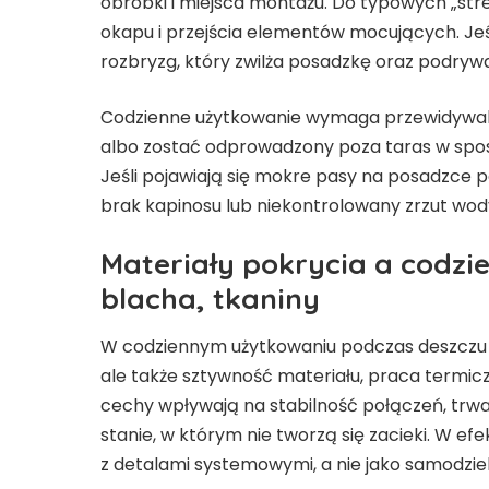
obróbki i miejsca montażu. Do typowych „stre
okapu i przejścia elementów mocujących. Jeś
rozbryzg, który zwilża posadzkę oraz podrywa
Codzienne użytkowanie wymaga przewidywalnej
albo zostać odprowadzony poza taras w sposób
Jeśli pojawiają się mokre pasy na posadzce 
brak kapinosu lub niekontrolowany zrzut wod
Materiały pokrycia a codzie
blacha, tkaniny
W codziennym użytkowaniu podczas deszczu l
ale także sztywność materiału, praca termic
cechy wpływają na stabilność połączeń, trwa
stanie, w którym nie tworzą się zacieki. W e
z detalami systemowymi, a nie jako samodziel