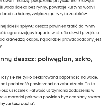
f awarii” należą: połączenie przyścienne, krawędź
li woda ścieka bez rynny, powstaje kurtyna wody i
 brud na ściany, zwiększając ryzyko zacieków.
 ścieżki spływu: deszcz powinien trafić do rynny
 ograniczający kapanie w strefie drzwi i przejścia.
pod krawędzią okapu, najbardziej prawdopodobny jest
y.
nny deszcz: poliwęglan, szkło,
iczy się nie tylko deklarowana odporność na wodę,
zna i podatność powierzchni na zabrudzenia. To te
łość uszczelek i łatwość utrzymania zadaszenia w
fekcie materiał pokrycia powinien być oceniany razem
ny „arkusz dachu”.