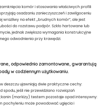
knięcia komór i stosowania właściwych profili
przyjają osadzaniu zanieczyszczeń i zawilgoceniu
j wrażliwy na efekt „brudnych komór”, ale jest
bości do rozstawu podpór. Szkło hartowane lub
 mycie, jednak zwiększa wymagania konstrukcyjne
nego odwodnienia przy krawędzi.
owane, odpowiednio zamontowane, gwarantują
opady w codziennym użytkowaniu.
 w deszczu ujawniają dwie praktyczne cechy:
 spodu, jeśli nie przewidziano rozwiązań
 tkanin (markizy) testem pozostaje opad intensywny:
ym pochyleniu może powodować ugięcia i