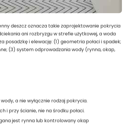
enny deszcz oznacza takie zaprojektowanie pokrycia
dciekania ani rozbryzgu w strefie użytkowej, a woda
posadzkę i elewację: (1) geometria połaci i spadek;
nne; (3) system odprowadzania wody (rynna, okap,
ody, a nie wyłącznie rodzaj pokrycia.
 i przy ścianie, nie na środku połaci.
ana jest rynna lub kontrolowany okap