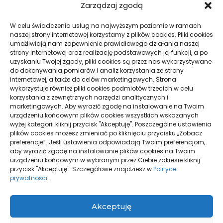
Zarządzaj zgodą
W celu świadczenia usług na najwyższym poziomie w ramach
naszej strony internetowej korzystamy z plików cookies. Pliki cookies
umożliwiają nam zapewnienie prawidłowego działania naszej
Jak obliczyć ograniczenie
Sklep przed Google Ads i Meta
strony internetowej oraz realizację podstawowych jej funkcji, a po
prowizji Booking.com
Ads: wymagania
uzyskaniu Twojej zgody, pliki cookies są przez nas wykorzystywane
do dokonywania pomiarów i analiz korzystania ze strony
internetowej, a także do celów marketingowych. Strona
wykorzystuje również pliki cookies podmiotów trzecich w celu
korzystania z zewnętrznych narzędzi analitycznych i
marketingowych. Aby wyrazić zgodę na instalowanie na Twoim
urządzeniu końcowym plików cookies wszystkich wskazanych
wyżej kategorii kliknij przycisk "Akceptuję". Poszczególne ustawienia
plików cookies możesz zmieniać po kliknięciu przycisku „Zobacz
preferencje”. Jeśli ustawienia odpowiadają Twoim preferencjom,
aby wyrazić zgodę na instalowanie plików cookies na Twoim
Brandbook a księga znaku:
Barania Góra: który szlak na
urządzeniu końcowym w wybranym przez Ciebie zakresie kliknij
różnice i zastosowanie
pierwsze wejście
przycisk "Akceptuję". Szczegółowe znajdziesz w
Polityce
prywatności
.
Akceptuję