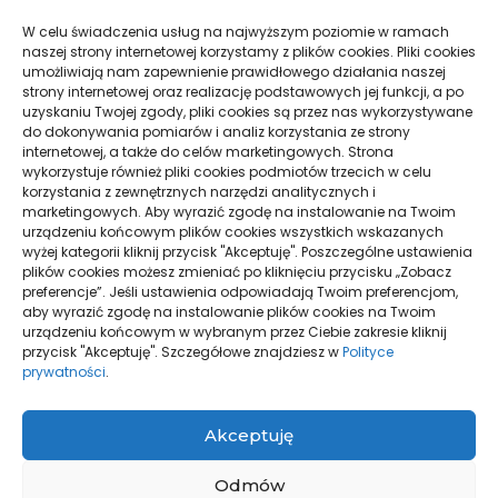
W celu świadczenia usług na najwyższym poziomie w ramach
naszej strony internetowej korzystamy z plików cookies. Pliki cookies
umożliwiają nam zapewnienie prawidłowego działania naszej
Jak obliczyć ograniczenie
Sklep przed Google Ads i Meta
strony internetowej oraz realizację podstawowych jej funkcji, a po
prowizji Booking.com
Ads: wymagania
uzyskaniu Twojej zgody, pliki cookies są przez nas wykorzystywane
do dokonywania pomiarów i analiz korzystania ze strony
internetowej, a także do celów marketingowych. Strona
wykorzystuje również pliki cookies podmiotów trzecich w celu
korzystania z zewnętrznych narzędzi analitycznych i
marketingowych. Aby wyrazić zgodę na instalowanie na Twoim
urządzeniu końcowym plików cookies wszystkich wskazanych
wyżej kategorii kliknij przycisk "Akceptuję". Poszczególne ustawienia
plików cookies możesz zmieniać po kliknięciu przycisku „Zobacz
preferencje”. Jeśli ustawienia odpowiadają Twoim preferencjom,
aby wyrazić zgodę na instalowanie plików cookies na Twoim
Brandbook a księga znaku:
Barania Góra: który szlak na
urządzeniu końcowym w wybranym przez Ciebie zakresie kliknij
różnice i zastosowanie
pierwsze wejście
przycisk "Akceptuję". Szczegółowe znajdziesz w
Polityce
prywatności
.
Akceptuję
Odmów