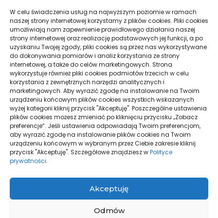
W celu świadczenia usług na najwyższym poziomie w ramach
naszej strony internetowej korzystamy z plików cookies. Pliki cookies
umożliwiają nam zapewnienie prawidłowego działania naszej
Jak obliczyć ograniczenie
Sklep przed Google Ads i Meta
strony internetowej oraz realizację podstawowych jej funkcji, a po
prowizji Booking.com
Ads: wymagania
uzyskaniu Twojej zgody, pliki cookies są przez nas wykorzystywane
do dokonywania pomiarów i analiz korzystania ze strony
internetowej, a także do celów marketingowych. Strona
wykorzystuje również pliki cookies podmiotów trzecich w celu
korzystania z zewnętrznych narzędzi analitycznych i
marketingowych. Aby wyrazić zgodę na instalowanie na Twoim
urządzeniu końcowym plików cookies wszystkich wskazanych
wyżej kategorii kliknij przycisk "Akceptuję". Poszczególne ustawienia
plików cookies możesz zmieniać po kliknięciu przycisku „Zobacz
preferencje”. Jeśli ustawienia odpowiadają Twoim preferencjom,
aby wyrazić zgodę na instalowanie plików cookies na Twoim
Brandbook a księga znaku:
Barania Góra: który szlak na
urządzeniu końcowym w wybranym przez Ciebie zakresie kliknij
różnice i zastosowanie
pierwsze wejście
przycisk "Akceptuję". Szczegółowe znajdziesz w
Polityce
prywatności
.
Akceptuję
Odmów