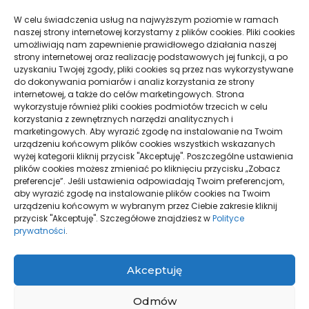
W celu świadczenia usług na najwyższym poziomie w ramach
naszej strony internetowej korzystamy z plików cookies. Pliki cookies
umożliwiają nam zapewnienie prawidłowego działania naszej
Jak obliczyć ograniczenie
Sklep przed Google Ads i Meta
strony internetowej oraz realizację podstawowych jej funkcji, a po
prowizji Booking.com
Ads: wymagania
uzyskaniu Twojej zgody, pliki cookies są przez nas wykorzystywane
do dokonywania pomiarów i analiz korzystania ze strony
internetowej, a także do celów marketingowych. Strona
wykorzystuje również pliki cookies podmiotów trzecich w celu
korzystania z zewnętrznych narzędzi analitycznych i
marketingowych. Aby wyrazić zgodę na instalowanie na Twoim
urządzeniu końcowym plików cookies wszystkich wskazanych
wyżej kategorii kliknij przycisk "Akceptuję". Poszczególne ustawienia
plików cookies możesz zmieniać po kliknięciu przycisku „Zobacz
preferencje”. Jeśli ustawienia odpowiadają Twoim preferencjom,
aby wyrazić zgodę na instalowanie plików cookies na Twoim
Brandbook a księga znaku:
Barania Góra: który szlak na
urządzeniu końcowym w wybranym przez Ciebie zakresie kliknij
różnice i zastosowanie
pierwsze wejście
przycisk "Akceptuję". Szczegółowe znajdziesz w
Polityce
prywatności
.
Akceptuję
Odmów