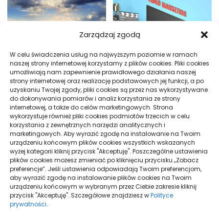
Zarządzaj zgodą
W celu świadczenia usług na najwyższym poziomie w ramach
naszej strony internetowej korzystamy z plików cookies. Pliki cookies
umożliwiają nam zapewnienie prawidłowego działania naszej
Jak obliczyć ograniczenie
Sklep przed Google Ads i Meta
strony internetowej oraz realizację podstawowych jej funkcji, a po
prowizji Booking.com
Ads: wymagania
uzyskaniu Twojej zgody, pliki cookies są przez nas wykorzystywane
do dokonywania pomiarów i analiz korzystania ze strony
internetowej, a także do celów marketingowych. Strona
wykorzystuje również pliki cookies podmiotów trzecich w celu
korzystania z zewnętrznych narzędzi analitycznych i
marketingowych. Aby wyrazić zgodę na instalowanie na Twoim
urządzeniu końcowym plików cookies wszystkich wskazanych
wyżej kategorii kliknij przycisk "Akceptuję". Poszczególne ustawienia
plików cookies możesz zmieniać po kliknięciu przycisku „Zobacz
preferencje”. Jeśli ustawienia odpowiadają Twoim preferencjom,
aby wyrazić zgodę na instalowanie plików cookies na Twoim
Brandbook a księga znaku:
Barania Góra: który szlak na
urządzeniu końcowym w wybranym przez Ciebie zakresie kliknij
różnice i zastosowanie
pierwsze wejście
przycisk "Akceptuję". Szczegółowe znajdziesz w
Polityce
prywatności
.