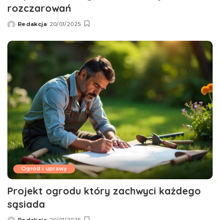
rozczarowań
Redakcja
20/01/2025
Wysłany
przez
Ogród i uprawy
Projekt ogrodu który zachwyci każdego
sąsiada