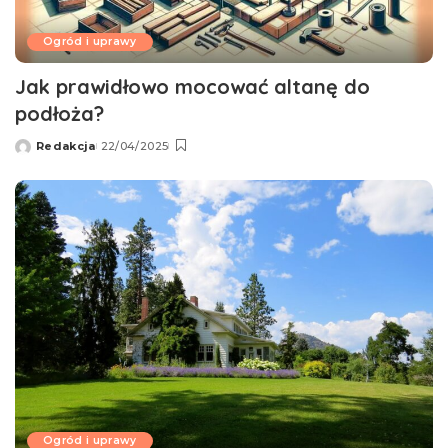
Ogród i uprawy
Jak prawidłowo mocować altanę do
podłoża?
Redakcja
22/04/2025
Wysłany
przez
Ogród i uprawy