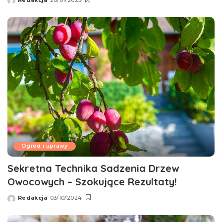
Redakcja
20/01/2025
Wysłany
przez
Ogród i uprawy
Sekretna Technika Sadzenia Drzew
Owocowych – Szokujące Rezultaty!
Redakcja
03/10/2024
Wysłany
przez